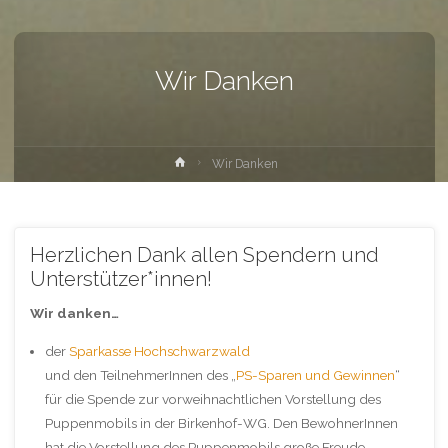
Wir Danken
Home
Wir Danken
Herzlichen Dank allen Spendern und
Unterstützer*innen!
Wir danken…
der
Sparkasse Hochschwarzwald
und den TeilnehmerInnen des „
PS-Sparen und Gewinnen
“
für die Spende zur vorweihnachtlichen Vorstellung des
Puppenmobils in der Birkenhof-WG. Den BewohnerInnen
hat die Vorstellung des Puppenmobils große Freude