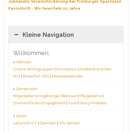
Jubiläums-Vereinsförderung der Freiburger Sparkasse
Festschrift - Wir feier(te)n 20 Jahre
Kleine Navigation
Willkommen,
>
Wohnen
Unsere Wohngruppen
|
Konzeption
|
Kosten
|
Hirschen-
WG
|
Birkenhof-WG
|
Interessiertenliste
>
Gemeinsam
Mitgestalten
|
Angehörige/Betreuer
|
Pflegeteams
|
Ehrenamtliches Engagement
|
Ausbildung/Praktika
>
Verein
Labyrinth e.V.
|
Spenden
|
Wir danken