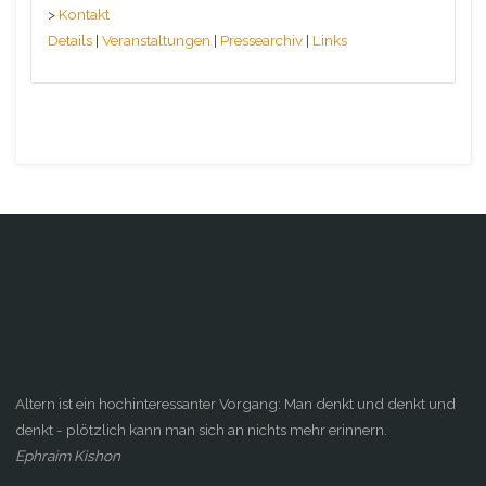
>
Kontakt
Details
|
Veranstaltungen
|
Pressearchiv
|
Links
Altern ist ein hochinteressanter Vorgang: Man denkt und denkt und
denkt - plötzlich kann man sich an nichts mehr erinnern.
Ephraim Kishon